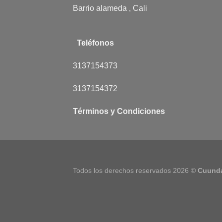
Barrio alameda , Cali
Teléfonos
3137154373
3137154372
Términos y Condiciones
Todos los derechos reservados 2026 ©
Cuund