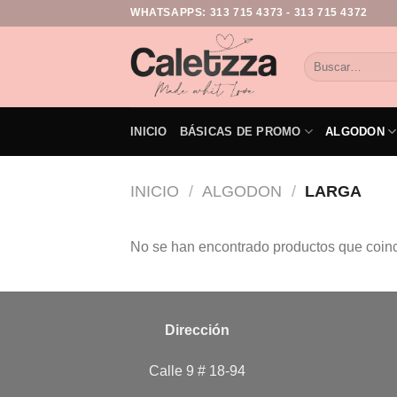
WHATSAPPS:
313 715 4373
-
313 715 4372
INICIO
BÁSICAS DE PROMO
ALGODON
INICIO
/
ALGODON
/
LARGA
No se han encontrado productos que coinc
Dirección
Calle 9 # 18-94