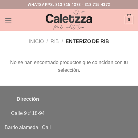
WHATSAPPS:
313 715 4373
-
313 715 4372
0
INICIO
/
RIB
/
ENTERIZO DE RIB
No se han encontrado productos que coincidan con tu
selección.
Dirección
Calle 9 # 18-94
Barrio alameda , Cali