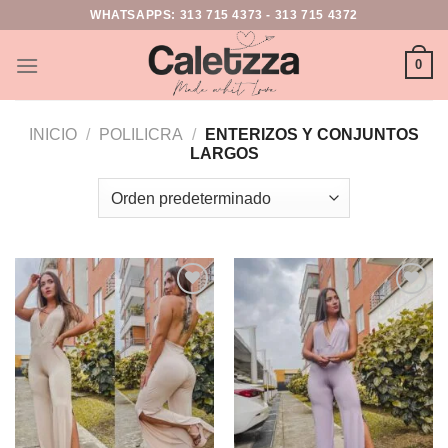
WHATSAPPS:
313 715 4373
-
313 715 4372
0
INICIO
/
POLILICRA
/
ENTERIZOS Y CONJUNTOS
LARGOS
Add to
Add to
wishlist
wishlist