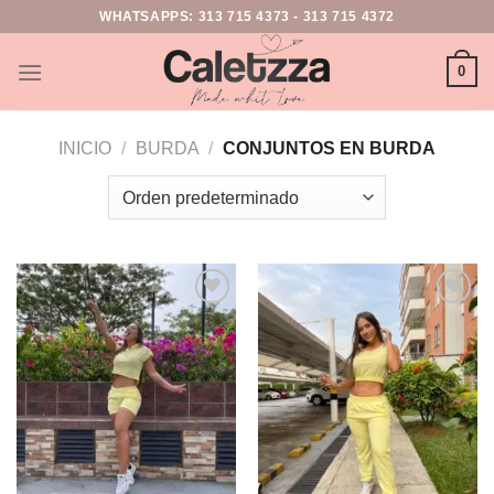
WHATSAPPS:
313 715 4373
-
313 715 4372
0
INICIO
/
BURDA
/
CONJUNTOS EN BURDA
Add to
Add to
wishlist
wishlist