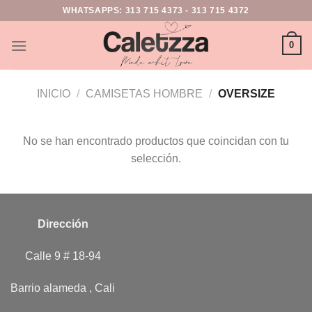
WHATSAPPS:
313 715 4373
-
313 715 4372
0
INICIO
/
CAMISETAS HOMBRE
/
OVERSIZE
No se han encontrado productos que coincidan con tu
selección.
Dirección
Calle 9 # 18-94
Barrio alameda , Cali