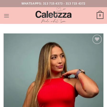
WHATSAPPS:
313 715 4373
-
313 715 4372
0
Add to
wishlist