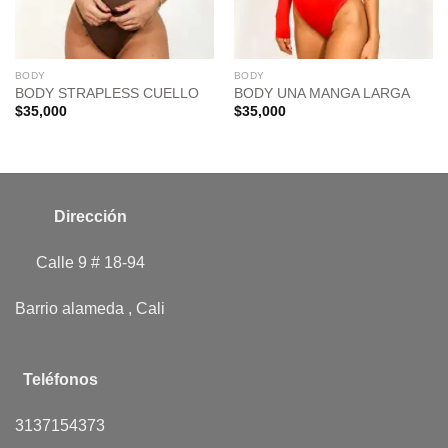
BODY
BODY
BODY STRAPLESS CUELLO
BODY UNA MANGA LARGA
$
35,000
$
35,000
Dirección
Calle 9 # 18-94
Barrio alameda , Cali
Teléfonos
3137154373