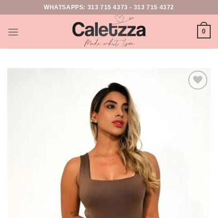
WHATSAPPS:
313 715 4373
-
313 715 4372
0
Add to
wishlist