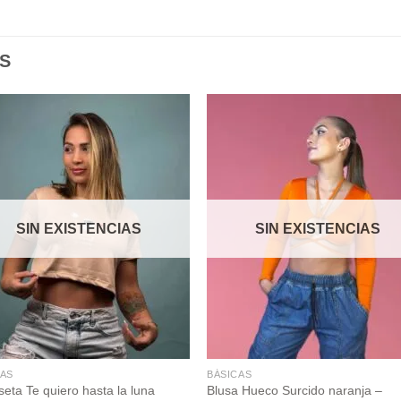
S
Add to
Add
wishlist
wishl
SIN EXISTENCIAS
SIN EXISTENCIAS
CAS
BÁSICAS
eta Te quiero hasta la luna
Blusa Hueco Surcido naranja –