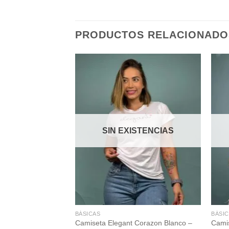
PRODUCTOS RELACIONADO
Add to
Add to
wishlist
wishlist
STENCIAS
SIN EXISTENCIAS
BÁSICAS
BÁSI
to v tigre café –
Camiseta Elegant Corazon Blanco –
Camis