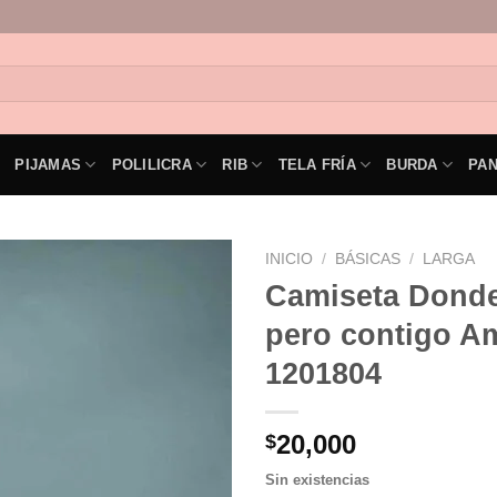
PIJAMAS
POLILICRA
RIB
TELA FRÍA
BURDA
PA
INICIO
/
BÁSICAS
/
LARGA
Camiseta Donde
Add to
pero contigo Am
wishlist
1201804
20,000
$
Sin existencias