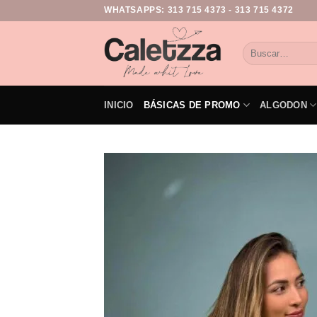
WHATSAPPS:
313 715 4373
-
313 715 4372
INICIO
BÁSICAS DE PROMO
ALGODON