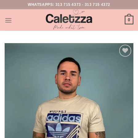
WHATSAPPS:
313 715 4373
-
313 715 4372
0
Add to
wishlist