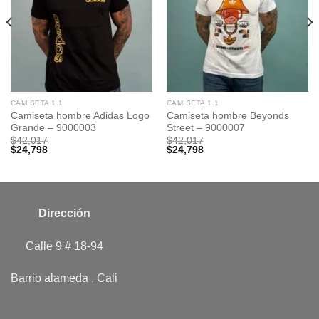
CAMISETA 1.1
CAMISETA 1.1
Camiseta hombre Adidas Logo
Camiseta hombre Beyonds
Grande – 9000003
Street – 9000007
$
42,017
$
42,017
$
24,798
$
24,798
Dirección
Calle 9 # 18-94
Barrio alameda , Cali