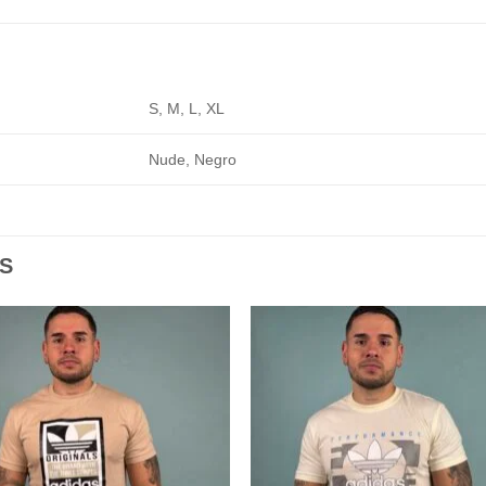
S, M, L, XL
Nude, Negro
S
Add to
Add
wishlist
wishl