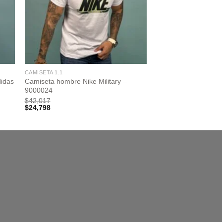
CAMISETA 1.1
idas
Camiseta hombre Nike Military –
9000024
$
42,017
$
24,798