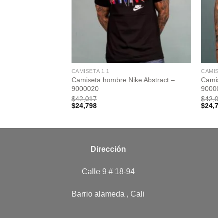
CAMISETA 1.1
CAMIS
Camiseta hombre Nike Abstract –
Cami
9000020
9000
$
42,017
$
42,
$
24,798
$
24,
Dirección
Calle 9 # 18-94
Barrio alameda , Cali