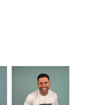
 to
Add to
ist
wishlist