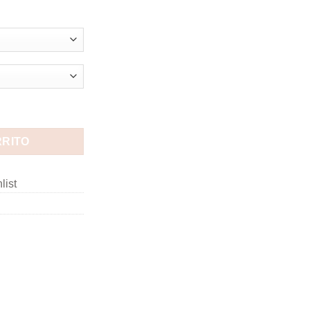
RRITO
list