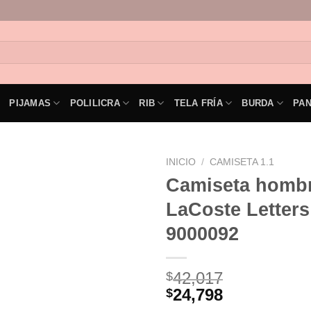
PIJAMAS
POLILICRA
RIB
TELA FRÍA
BURDA
PA
INICIO
/
CAMISETA 1.1
Camiseta homb
LaCoste Letters
9000092
42,017
$
24,798
$