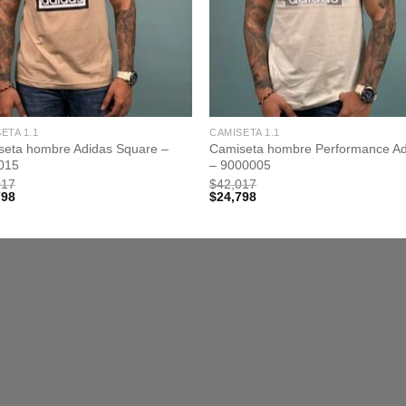
ETA 1.1
CAMISETA 1.1
seta hombre Adidas Square –
Camiseta hombre Performance Ad
015
– 9000005
017
$
42,017
798
$
24,798