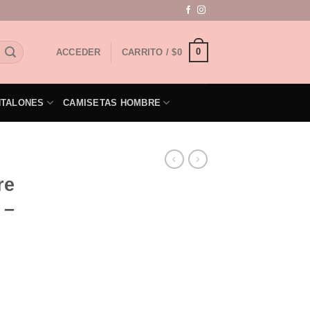
0
ACCEDER
CARRITO /
$
0
NTALONES
CAMISETAS HOMBRE
re
 –