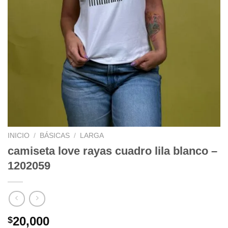
INICIO
/
BÁSICAS
/
LARGA
camiseta love rayas cuadro lila blanco –
1202059
20,000
$