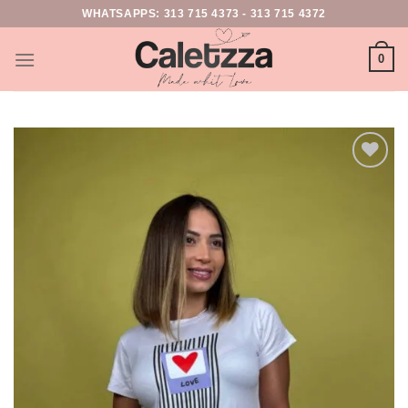
WHATSAPPS:
313 715 4373
-
313 715 4372
0
Add to
wishlist