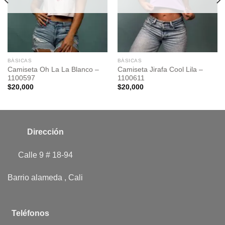
BÁSICAS
BÁSICAS
Camiseta Oh La La Blanco –
Camiseta Jirafa Cool Lila –
1100597
1100611
$
20,000
$
20,000
Dirección
Calle 9 # 18-94
Barrio alameda , Cali
Teléfonos