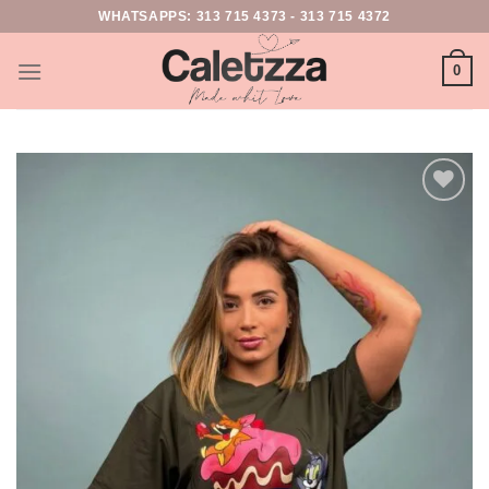
WHATSAPPS:
313 715 4373
-
313 715 4372
0
Add to
wishlist