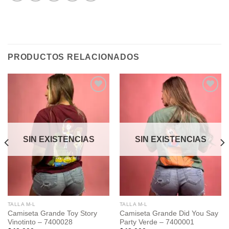
PRODUCTOS RELACIONADOS
Add to
Add to
wishlist
wishlist
SIN EXISTENCIAS
SIN EXISTENCIAS
TALLA M-L
TALLA M-L
Camiseta Grande Toy Story
Camiseta Grande Did You Say
Vinotinto – 7400028
Party Verde – 7400001