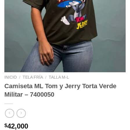
INICIO
/
TELA FRÍA
/
TALLA M-L
Camiseta ML Tom y Jerry Torta Verde
Militar – 7400050
42,000
$