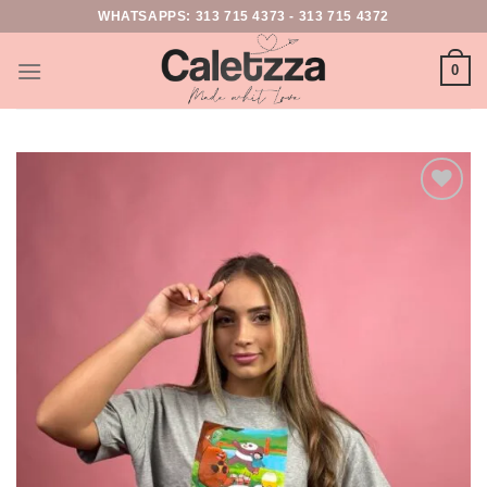
WHATSAPPS:
313 715 4373
-
313 715 4372
0
Add to
wishlist