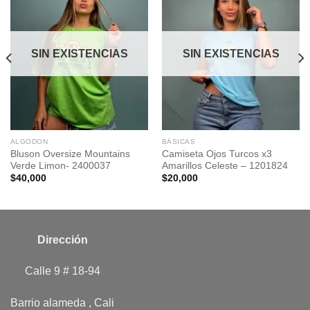
wishlist
wishlist
SIN EXISTENCIAS
SIN EXISTENCIAS
ALGODON
BÁSICAS
Bluson Oversize Mountains
Camiseta Ojos Turcos x3
Verde Limon- 2400037
Amarillos Celeste – 1201824
$
40,000
$
20,000
Dirección
Calle 9 # 18-94
Barrio alameda , Cali