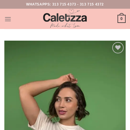
WHATSAPPS:
313 715 4373
-
313 715 4372
0
Add to
wishlist