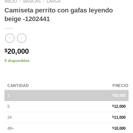
INICIO
/
BÁSICAS
/
LARGA
Camiseta perrito con gafas leyendo
beige -1202441
20,000
$
9 disponibles
CANTIDAD
PRECIO
1
$
20,000
5
$
12,000
24
$
11,000
48+
$
10,000