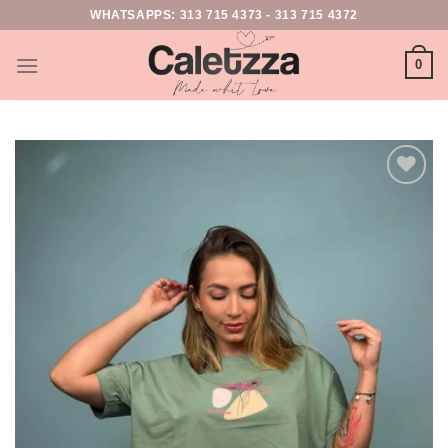
WHATSAPPS:
313 715 4373
-
313 715 4372
0
Add to
wishlist