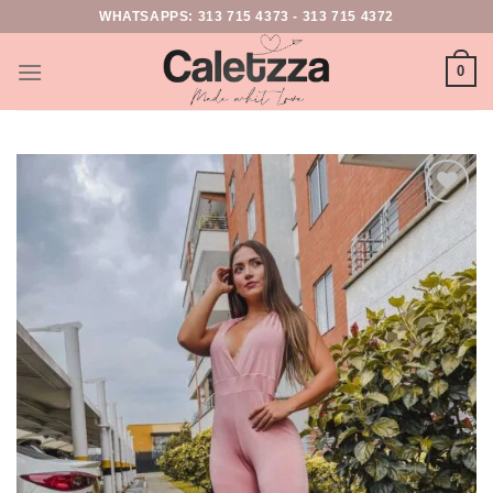
WHATSAPPS:
313 715 4373
-
313 715 4372
0
Add to
wishlist