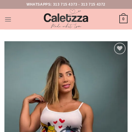
WHATSAPPS:
313 715 4373
-
313 715 4372
0
Add to
wishlist