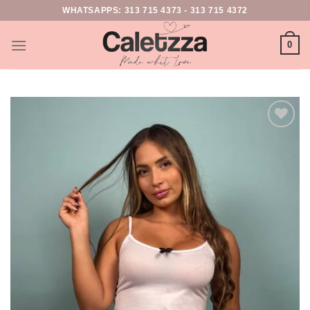
WHATSAPPS:
313 715 4373
-
313 715 4372
0
Add to
wishlist