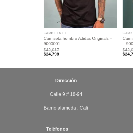
CAMISETA 1.1
CAMIS
didas Art –
Camiseta hombre Adidas Originals –
Cami
9000001
– 90
$
42,017
$
42,
$
24,798
$
24,
Dirección
Calle 9 # 18-94
Barrio alameda , Cali
Teléfonos