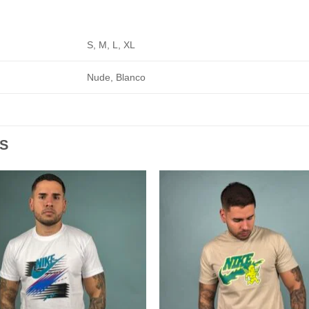
S, M, L, XL
Nude, Blanco
S
Add to
Add
wishlist
wishl