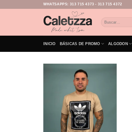
WHATSAPPS:
313 715 4373
-
313 715 4372
INICIO
BÁSICAS DE PROMO
ALGODON
Add to
wishlist