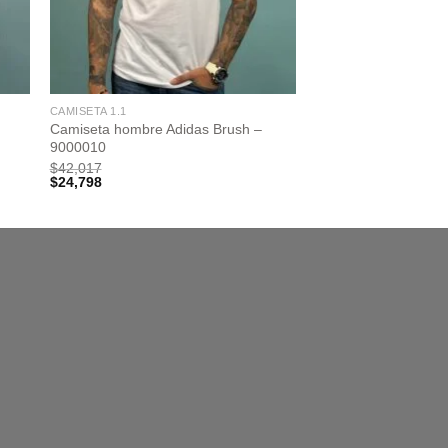
CAMISETA 1.1
Camiseta hombre Adidas Brush –
9000010
$
42,017
$
24,798