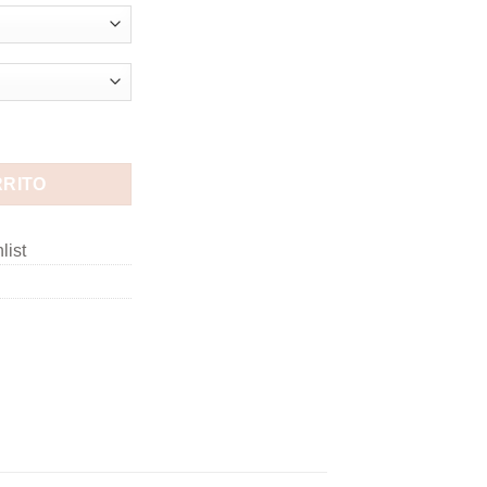
RRITO
list