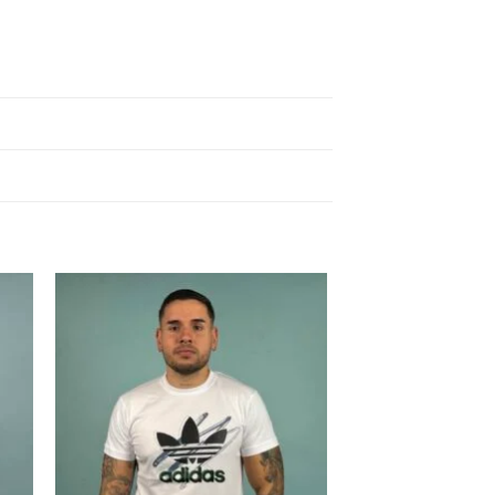
 to
Add to
ist
wishlist