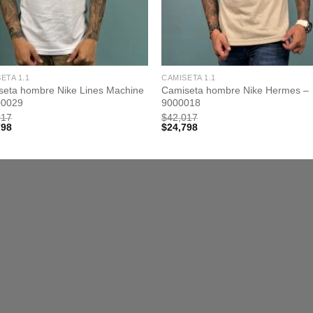
ETA 1.1
CAMISETA 1.1
seta hombre Nike Lines Machine
Camiseta hombre Nike Hermes –
00029
9000018
017
$
42,017
798
$
24,798