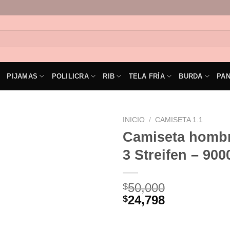
PIJAMAS
POLILICRA
RIB
TELA FRÍA
BURDA
PA
INICIO
/
CAMISETA 1.1
Camiseta homb
3 Streifen – 900
50,000
$
24,798
$