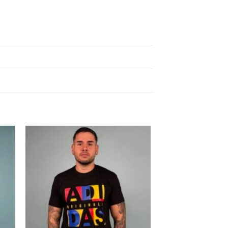
 to
Add to
ist
wishlist