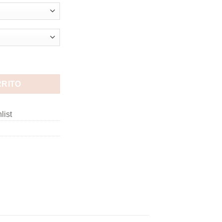
RRITO
list