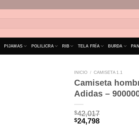
PIJAMAS
POLILICRA
RIB
TELA FRÍA
BURDA
PA
INICIO
/
CAMISETA 1.1
Camiseta hombr
Adidas – 90000
42,017
$
24,798
$