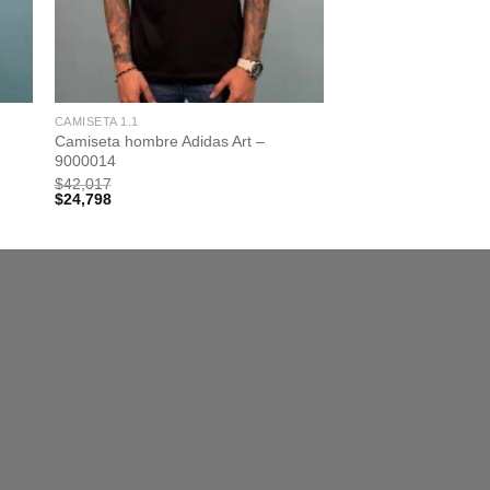
CAMISETA 1.1
Camiseta hombre Adidas Art –
9000014
$
42,017
$
24,798