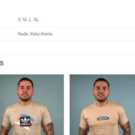
S, M, L, XL
Nude, Kaky Arena
S
Add to
Add
wishlist
wishl