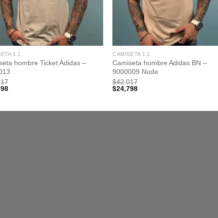
ETA 1.1
CAMISETA 1.1
eta hombre Ticket Adidas –
Camiseta hombre Adidas BN –
013
9000009 Nude
017
$
42,017
798
$
24,798