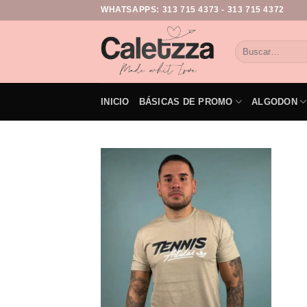
WHATSAPPS:
313 715 4373
-
313 715 4372
INICIO
BÁSICAS DE PROMO
ALGODON
Add to
wishlist