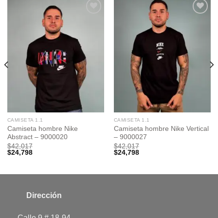
Add to
Add to
wishlist
wishlist
CAMISETA 1.1
CAMISETA 1.1
Camiseta hombre Nike
Camiseta hombre Nike Vertical
Abstract – 9000020
– 9000027
$
42,017
$
42,017
$
24,798
$
24,798
Dirección
Calle 9 # 18-94