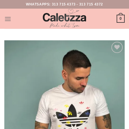
WHATSAPPS:
313 715 4373
-
313 715 4372
0
Add to
wishlist