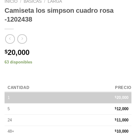
INICIO
/
BÁSICAS
/
LARGA
Camiseta los simpson cuadro rosa
-1202438
20,000
$
63 disponibles
CANTIDAD
PRECIO
1
$
20,000
5
$
12,000
24
$
11,000
48+
$
10,000