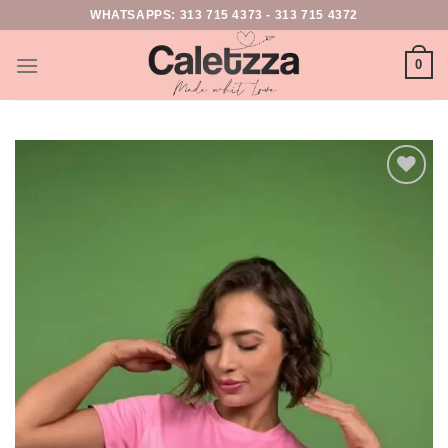
WHATSAPPS:
313 715 4373
-
313 715 4372
0
Add to
wishlist