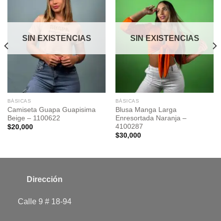
wishlist
wishlist
SIN EXISTENCIAS
SIN EXISTENCIAS
BÁSICAS
BÁSICAS
Camiseta Guapa Guapisima
Blusa Manga Larga
Beige – 1100622
Enresortada Naranja –
4100287
$
20,000
$
30,000
Dirección
Calle 9 # 18-94