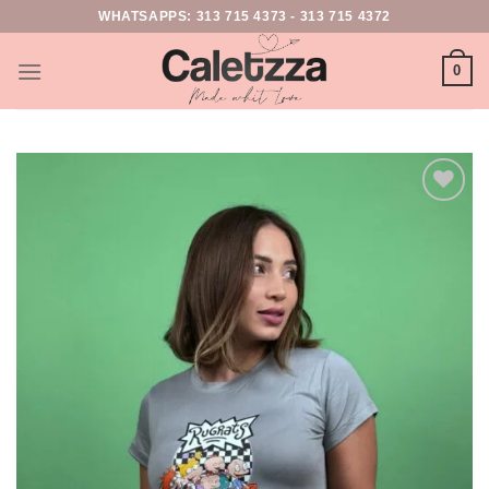
WHATSAPPS:
313 715 4373
-
313 715 4372
0
Add to
wishlist