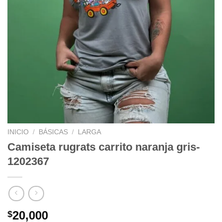
INICIO
/
BÁSICAS
/
LARGA
Camiseta rugrats carrito naranja gris-
1202367
20,000
$